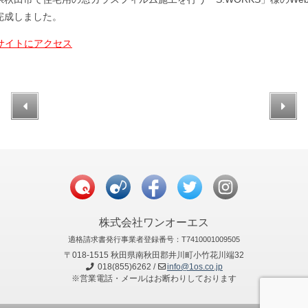
完成しました。
bサイトにアクセス
株式会社ワンオーエス
適格請求書発行事業者登録番号：T7410001009505
〒018-1515 秋田県南秋田郡井川町小竹花川端32
018(855)6262 /
info@1os.co.jp
※営業電話・メールはお断わりしております