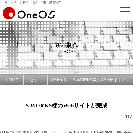
ホームページ制作・作詞・作曲・動画制作
Web制作
- Web -
HOME
トピックス
Web制作
S.WORKS様のWebサイトが完成
S.WORKS様のWebサイトが完成
'2017
県秋田市で住宅用の窓ガラスフィルム施工を行う「S.WORKS」様のWe