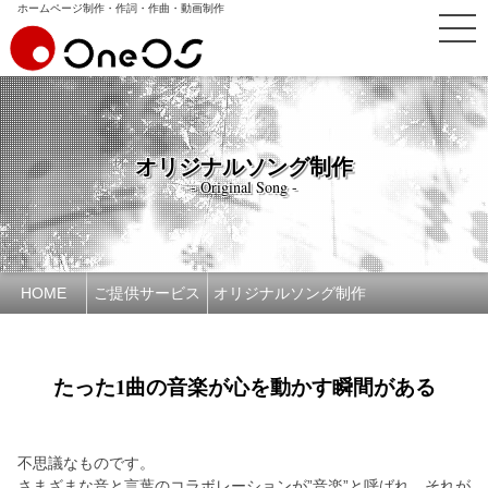
ホームページ制作・作詞・作曲・動画制作
オリジナルソング制作
- Original Song -
HOME
ご提供サービス
オリジナルソング制作
たった1曲の音楽が心を動かす瞬間がある
不思議なものです。
さまざまな音と言葉のコラボレーションが”音楽”と呼ばれ、それが