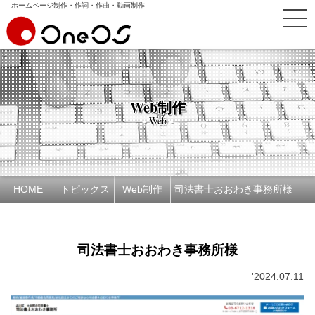
ホームページ制作・作詞・作曲・動画制作
Web制作
- Web -
HOME
トピックス
Web制作
司法書士おおわき事務所様
司法書士おおわき事務所様
'2024.07.11