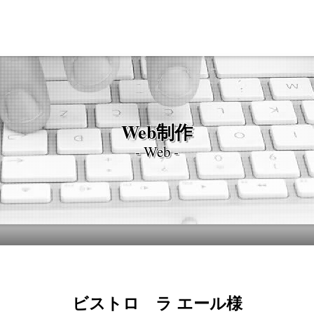
Web制作
- Web -
ビストロ ラ エール様