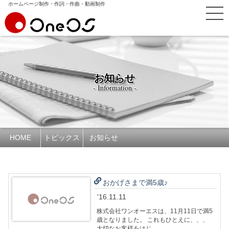
ホームページ制作・作詞・作曲・動画制作
お知らせ
- Information -
HOME
トピックス
お知らせ
おかげさまで満5歳♪
'16.11.11
株式会社ワンオーエスは、11月11日で満5
歳となりました。 これもひとえに、、、
大切なお客様をはじ…